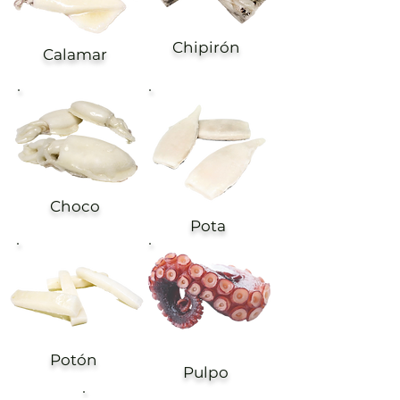
Chipirón
Calamar
Choco
Pota
Potón
Pulpo