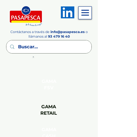
Contáctanos a través de
info
@pasapesca.es
o
llámanos al
93 479 16 40
GAMA
FSV
GAMA
RETAIL
GAMA
CASH