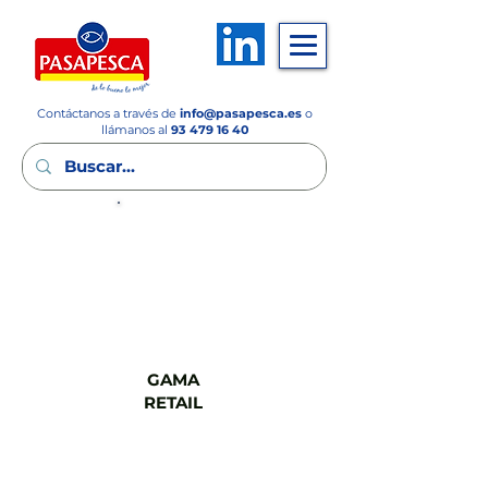
Contáctanos a través de
info
@pasapesca.es
o
llámanos al
93 479 16 40
GAMA
FSV
GAMA
RETAIL
GAMA
CASH