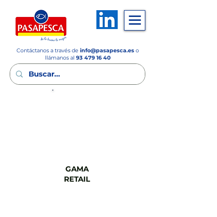
Contáctanos a través de
info
@pasapesca.es
o
llámanos al
93 479 16 40
GAMA
FSV
GAMA
RETAIL
GAMA
CASH