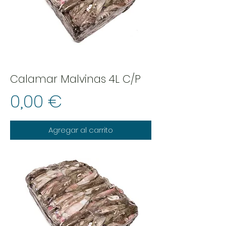
Calamar Malvinas 4L C/P
Precio
0,00 €
Agregar al carrito