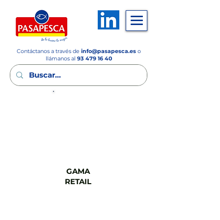
Contáctanos a través de
info
@pasapesca.es
o
llámanos al
93 479 16 40
GAMA
FSV
GAMA
RETAIL
GAMA
CASH