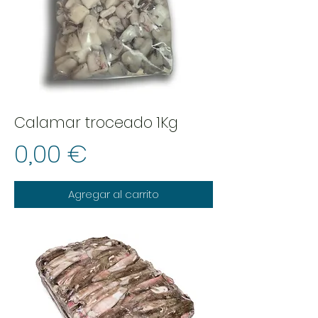
Calamar troceado 1Kg
Precio
0,00 €
Agregar al carrito