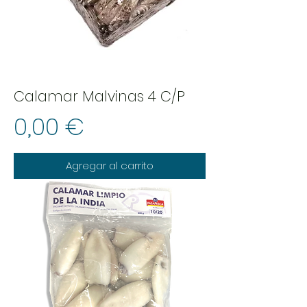
Calamar Malvinas 4 C/P
Precio
0,00 €
Agregar al carrito