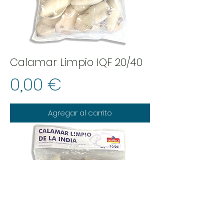
Calamar Limpio IQF 20/40
Precio
0,00 €
Agregar al carrito