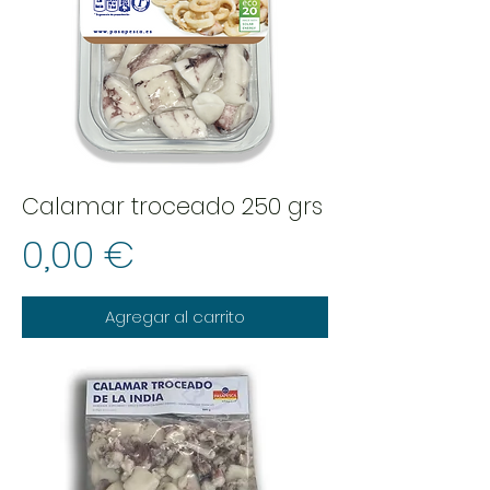
Calamar troceado 250 grs
Precio
0,00 €
Agregar al carrito