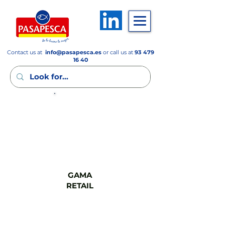
Contact us at
info
@pasapesca.es
or call us at
93 479
16 40
GAMA
FSV
GAMA
RETAIL
GAMA
CASH